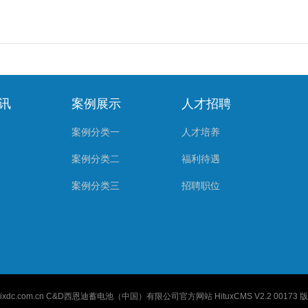
讯
案例展示
人才招聘
案例分类一
人才培养
案例分类二
福利待遇
案例分类三
招聘职位
ixdc.com.cn
C&D西恩迪蓄电池（中国）有限公司官方网站 HituxCMS V2.2 00173 版权所有 